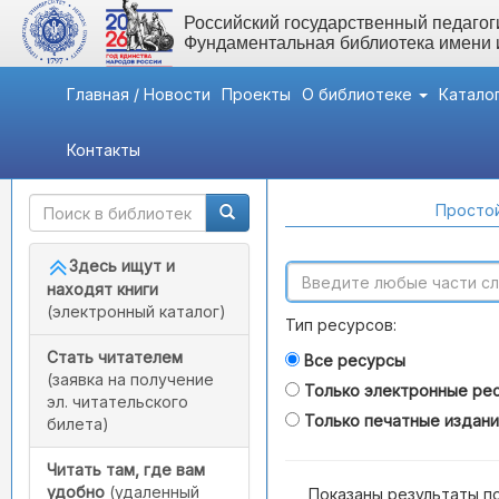
Российский государственный педагоги
Фундаментальная библиотека имени
Главная / Новости
Проекты
О библиотеке
Катало
Контакты
Быстрый доступ
Поиск по каталогам
Простой
Здесь ищут и
находят книги
(электронный каталог)
Тип ресурсов:
Стать читателем
Все ресурсы
(заявка на получение
Только электронные ре
эл. читательского
Только печатные издан
билета)
Читать там, где вам
удобно
(удаленный
Показаны результаты п