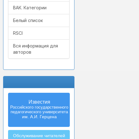
ВАК. Категории
Белый список
RSCI
Вся информация для
авторов
Известия
Izvestia:
Российского государственного
Herzen University
педагогического университета
Journal of
Humanities & Sciences
им. А.И. Герцена
Обслуживание читателей