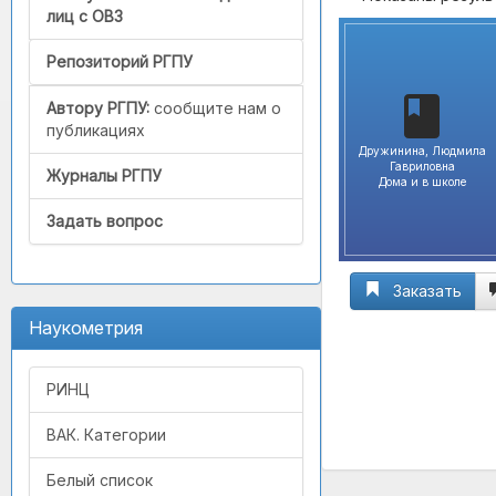
лиц с ОВЗ
Репозиторий РГПУ
Автору РГПУ:
сообщите нам о
публикациях
Дружинина, Людмила
Гавриловна
Журналы РГПУ
Дома и в школе
Задать вопрос
Заказать
Наукометрия
РИНЦ
ВАК. Категории
Белый список