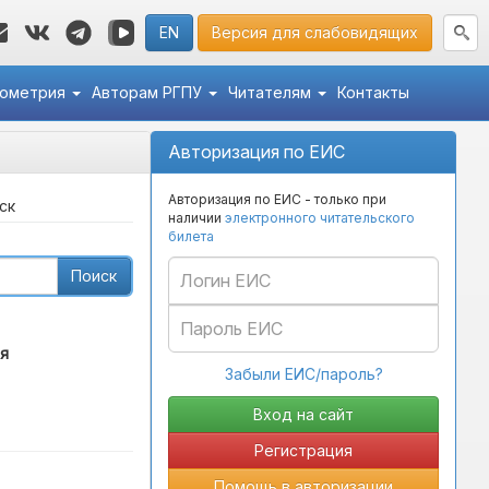
EN
Версия для слабовидящих
кометрия
Авторам РГПУ
Читателям
Контакты
Авторизация по ЕИС
Авторизация по ЕИС - только при
ск
наличии
электронного читательского
билета
Поиск
я
Забыли ЕИС/пароль?
Регистрация
Помощь в авторизации