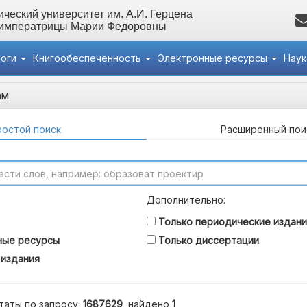
ческий университет им. А.И. Герцена
 императрицы Марии Федоровны
логи
Книгообеспеченность
Электронные ресурсы
Нау
ам
остой поиск
Расширенный пои
Дополнительно:
Только периодические издани
ные ресурсы
Только диссертации
 издания
таты по запросу:
1687629
, найдено
1