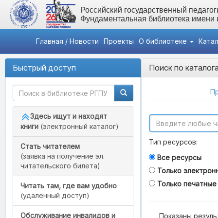
Российский государственный педагоги
Фундаментальная библиотека имени
Главная / Новости
Проекты
О библиотеке
Ката
Быстрый доступ
Поиск по каталог
Пр
Здесь ищут и находят
книги
(электронный каталог)
Тип ресурсов:
Стать читателем
(заявка на получение эл.
Все ресурсы
читательского билета)
Только электрон
Только печатные
Читать там, где вам удобно
(удаленный доступ)
Обслуживание инвалидов и
Показаны резуль