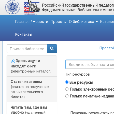
Российский государственный педагоги
Фундаментальная библиотека имени
Главная / Новости
Проекты
О библиотеке
Катало
Контакты
Быстрый доступ
Поиск по каталогам
Простой
Здесь ищут и
находят книги
(электронный каталог)
Тип ресурсов:
Стать читателем
Все ресурсы
(заявка на получение
Только электронные ре
эл. читательского
Только печатные издан
билета)
Читать там, где вам
удобно
(удаленный
Показаны результаты п