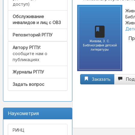
доступ)
Живо
Обслуживание
Библ
инвалидов и лиц с ОВЗ
Живо
Детс
Репозиторий РГПУ
Пр
Живова, З. С.
Библиография детской
Автору РГПУ:
литературы
сообщите нам о
публикациях
Журналы РГПУ
Заказать
Под
Задать вопрос
Наукометрия
РИНЦ