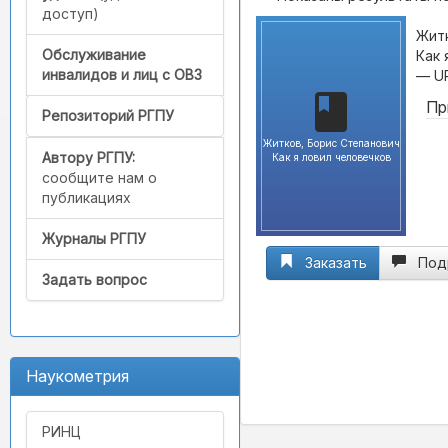
доступ)
Житк
Обслуживание
Как 
инвалидов и лиц с ОВЗ
— U
Пр
Репозиторий РГПУ
Житков, Борис Степанович
Автору РГПУ:
Как я ловил человечков
сообщите нам о
публикациях
Журналы РГПУ
Заказать
Под
Задать вопрос
Наукометрия
РИНЦ