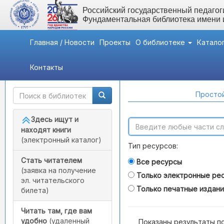
Российский государственный педагоги
Фундаментальная библиотека имени
Главная / Новости
Проекты
О библиотеке
Катало
Контакты
Быстрый доступ
Поиск по каталогам
Простой
Здесь ищут и
находят книги
(электронный каталог)
Тип ресурсов:
Стать читателем
Все ресурсы
(заявка на получение
Только электронные ре
эл. читательского
Только печатные издан
билета)
Читать там, где вам
удобно
(удаленный
Показаны результаты п