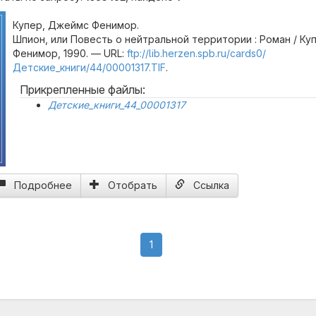
Купер, Джеймс Фенимор.
Шпион, или Повесть о нейтральной территории : Роман / К
Фенимор, 1990. — URL:
ftp://lib.herzen.spb.ru/cards0/
Детские_книги/44/00001317.TIF
.
Прикрепленные файлы:
Детские_книги_44_00001317
Подробнее
Отобрать
Ссылка
(current)
1