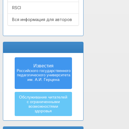
RSCI
Вся информация для авторов
Известия
Izvestia:
Российского государственного
Herzen University
педагогического университета
Journal of
Humanities & Sciences
им. А.И. Герцена
Обслуживание читателей
с ограниченными
возможностями
здоровья