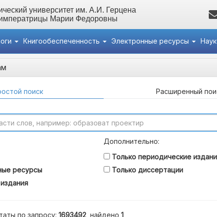
ческий университет им. А.И. Герцена
 императрицы Марии Федоровны
логи
Книгообеспеченность
Электронные ресурсы
Нау
ам
остой поиск
Расширенный пои
Дополнительно:
Только периодические издани
ные ресурсы
Только диссертации
 издания
таты по запросу:
1693492
, найдено
1