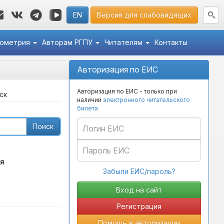
EN
Версия для слабовидящих
кометрия
Авторам РГПУ
Читателям
Контакты
Авторизация по ЕИС
Авторизация по ЕИС - только при
ск
наличии
электронного читательского
билета
Поиск
я
Забыли ЕИС/пароль?
Регистрация
Помощь в авторизации