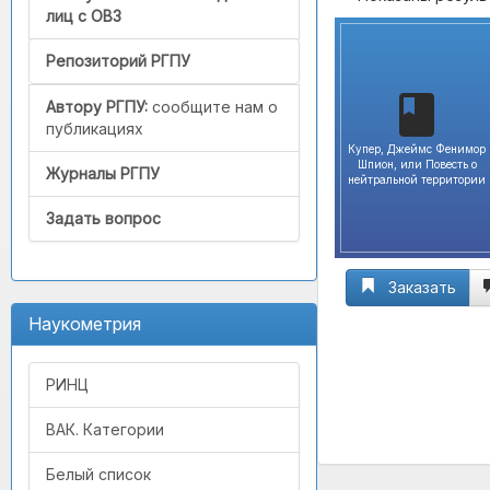
лиц с ОВЗ
Репозиторий РГПУ
Автору РГПУ:
сообщите нам о
публикациях
Купер, Джеймс Фенимор
Шпион, или Повесть о
Журналы РГПУ
нейтральной территории
Задать вопрос
Заказать
Наукометрия
РИНЦ
ВАК. Категории
Белый список