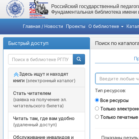
Российский государственный педагоги
Фундаментальная библиотека имени
Главная / Новости
Проекты
О библиотеке
Ката
Быстрый доступ
Поиск по каталог
Пр
Здесь ищут и находят
книги
(электронный каталог)
Тип ресурсов:
Стать читателем
(заявка на получение эл.
Все ресурсы
читательского билета)
Только электрон
Только печатные
Читать там, где вам удобно
(удаленный доступ)
Обслуживание инвалидов и
Показаны резуль