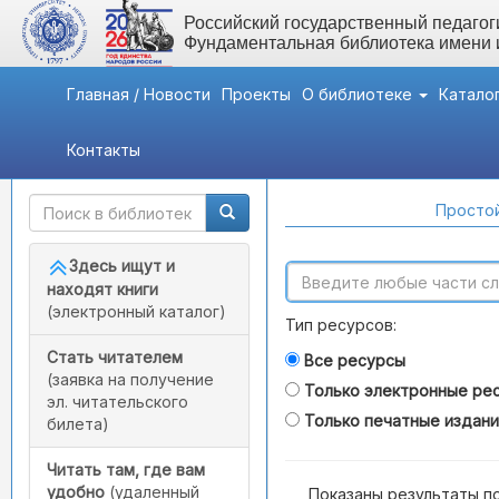
Российский государственный педагоги
Фундаментальная библиотека имени
Главная / Новости
Проекты
О библиотеке
Катало
Контакты
Быстрый доступ
Поиск по каталогам
Простой
Здесь ищут и
находят книги
(электронный каталог)
Тип ресурсов:
Стать читателем
Все ресурсы
(заявка на получение
Только электронные ре
эл. читательского
Только печатные издан
билета)
Читать там, где вам
удобно
(удаленный
Показаны результаты п