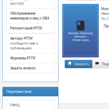
доступ)
Макс
Обслуживание
Лесн
инвалидов и лиц с ОВЗ
ftp:
Пр
Репозиторий РГПУ
Максаев, Александр
Иванович
Автору РГПУ:
Лесная наука
сообщите нам о
публикациях
Журналы РГПУ
Заказать
Под
Задать вопрос
Наукометрия
РИНЦ