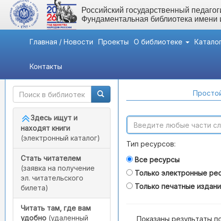
Российский государственный педагоги
Фундаментальная библиотека имени
Главная / Новости
Проекты
О библиотеке
Катало
Контакты
Быстрый доступ
Поиск по каталогам
Простой
Здесь ищут и
находят книги
(электронный каталог)
Тип ресурсов:
Стать читателем
Все ресурсы
(заявка на получение
Только электронные ре
эл. читательского
Только печатные издан
билета)
Читать там, где вам
удобно
(удаленный
Показаны результаты п