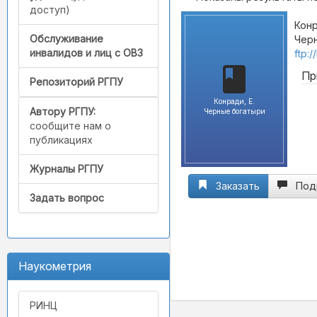
доступ)
Конр
Обслуживание
Черн
инвалидов и лиц с ОВЗ
ftp:
Пр
Репозиторий РГПУ
Конради, Е.
Автору РГПУ:
Черные богатыри
сообщите нам о
публикациях
Журналы РГПУ
Заказать
Под
Задать вопрос
Наукометрия
РИНЦ