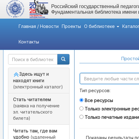
Российский государственный педагоги
Фундаментальная библиотека имени
Главная / Новости
Проекты
О библиотеке
Катало
Контакты
Быстрый доступ
Поиск по каталогам
Простой
Здесь ищут и
находят книги
(электронный каталог)
Тип ресурсов:
Стать читателем
Все ресурсы
(заявка на получение
Только электронные ре
эл. читательского
Только печатные издан
билета)
Читать там, где вам
удобно
(удаленный
Показаны результаты п