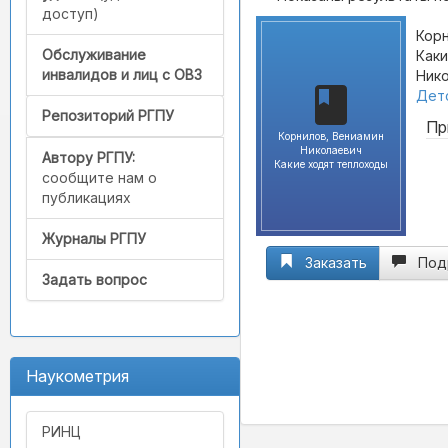
доступ)
Корн
Обслуживание
Каки
инвалидов и лиц с ОВЗ
Нико
Детс
Репозиторий РГПУ
Пр
Корнилов, Вениамин
Николаевич
Автору РГПУ:
Какие ходят теплоходы
сообщите нам о
публикациях
Журналы РГПУ
Заказать
Под
Задать вопрос
Наукометрия
РИНЦ