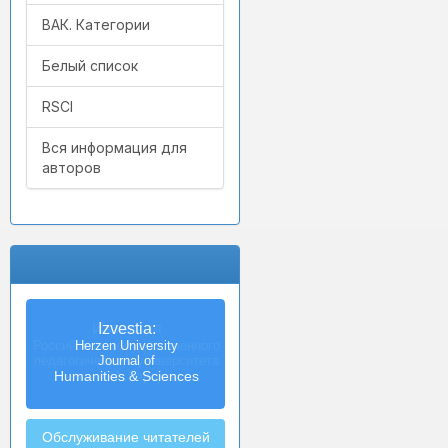
ВАК. Категории
Белый список
RSCI
Вся информация для
авторов
Izvestia:
Herzen University
Journal of
Humanities & Sciences
Обслуживание читателей