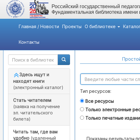
Российский государственный педагоги
Фундаментальная библиотека имени
Главная / Новости
Проекты
О библиотеке
Катало
Контакты
Быстрый доступ
Поиск по каталогам
Простой
Здесь ищут и
находят книги
(электронный каталог)
Тип ресурсов:
Стать читателем
Все ресурсы
(заявка на получение
Только электронные ре
эл. читательского
Только печатные издан
билета)
Читать там, где вам
удобно
(удаленный
Показаны результаты п