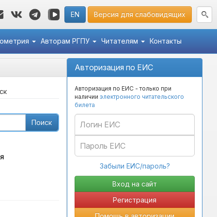
EN
Версия для слабовидящих
кометрия
Авторам РГПУ
Читателям
Контакты
Авторизация по ЕИС
Авторизация по ЕИС - только при
ск
наличии
электронного читательского
билета
Поиск
я
Забыли ЕИС/пароль?
Регистрация
Помощь в авторизации