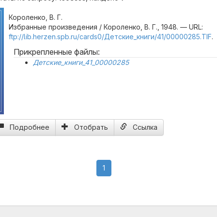
Короленко, В. Г.
Избранные произведения / Короленко, В. Г., 1948. — URL:
ftp://lib.herzen.spb.ru/cards0/Детские_книги/41/00000285.TIF
.
Прикрепленные файлы:
Детские_книги_41_00000285
Подробнее
Отобрать
Ссылка
(current)
1