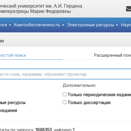
ческий университет им. А.И. Герцена
 императрицы Марии Федоровны
логи
Книгообеспеченность
Электронные ресурсы
Нау
ам
остой поиск
Расширенный пои
Дополнительно:
Только периодические издани
ные ресурсы
Только диссертации
 издания
таты по запросу:
1698353
, найдено
1