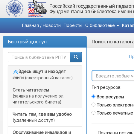
Российский государственный педагоги
Фундаментальная библиотека имени
Главная / Новости
Проекты
О библиотеке
Ката
Быстрый доступ
Поиск по каталог
Пр
Здесь ищут и находят
книги
(электронный каталог)
Тип ресурсов:
Стать читателем
(заявка на получение эл.
Все ресурсы
читательского билета)
Только электрон
Только печатные
Читать там, где вам удобно
(удаленный доступ)
Обслуживание инвалидов и
Показаны резуль