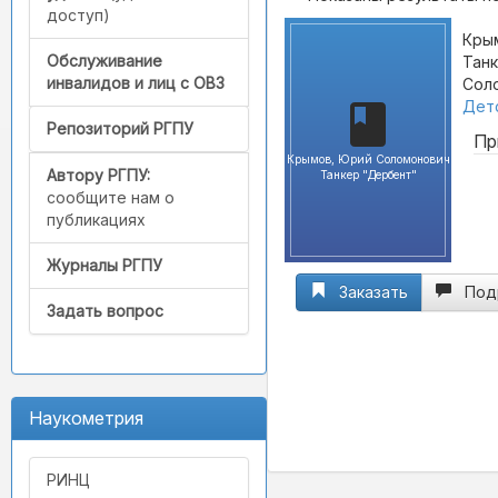
доступ)
Кры
Обслуживание
Танк
инвалидов и лиц с ОВЗ
Соло
Детс
Репозиторий РГПУ
Пр
Крымов, Юрий Соломонович
Автору РГПУ:
Танкер "Дербент"
сообщите нам о
публикациях
Журналы РГПУ
Заказать
Под
Задать вопрос
Наукометрия
РИНЦ