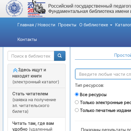
Российский государственный педагоги
Фундаментальная библиотека имени
Главная / Новости
Проекты
О библиотеке
Катало
Контакты
Быстрый доступ
Поиск по каталогам
Простой
Здесь ищут и
находят книги
(электронный каталог)
Тип ресурсов:
Стать читателем
Все ресурсы
(заявка на получение
Только электронные ре
эл. читательского
Только печатные издан
билета)
Читать там, где вам
удобно
(удаленный
Показаны результаты п