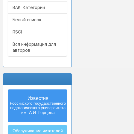
ВАК. Категории
Белый список
RSCI
Вся информация для
авторов
Известия
Izvestia:
Российского государственного
Herzen University
педагогического университета
Journal of
Humanities & Sciences
им. А.И. Герцена
Обслуживание читателей