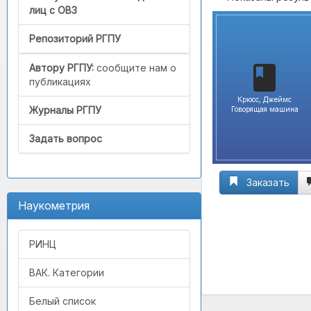
лиц с ОВЗ
Репозиторий РГПУ
Автору РГПУ:
сообщите нам о
публикациях
Крюсс, Джеймс
Журналы РГПУ
Говорящая машина
Задать вопрос
Заказать
Наукометрия
РИНЦ
ВАК. Категории
Белый список