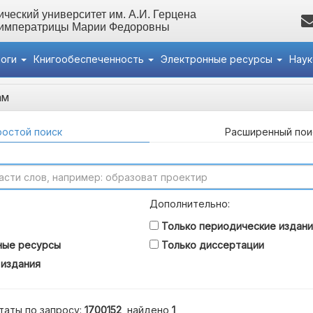
ческий университет им. А.И. Герцена
 императрицы Марии Федоровны
логи
Книгообеспеченность
Электронные ресурсы
Нау
ам
остой поиск
Расширенный пои
Дополнительно:
Только периодические издани
ные ресурсы
Только диссертации
 издания
таты по запросу:
1700152
, найдено
1