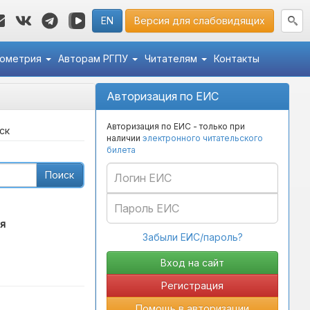
EN
Версия для слабовидящих
кометрия
Авторам РГПУ
Читателям
Контакты
Авторизация по ЕИС
Авторизация по ЕИС - только при
ск
наличии
электронного читательского
билета
Поиск
я
Забыли ЕИС/пароль?
Регистрация
Помощь в авторизации