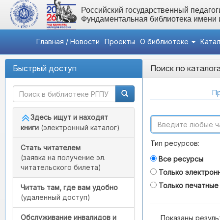
Российский государственный педагоги
Фундаментальная библиотека имени
Главная / Новости
Проекты
О библиотеке
Ката
Быстрый доступ
Поиск по каталог
Пр
Здесь ищут и находят
книги
(электронный каталог)
Тип ресурсов:
Стать читателем
(заявка на получение эл.
Все ресурсы
читательского билета)
Только электрон
Только печатные
Читать там, где вам удобно
(удаленный доступ)
Обслуживание инвалидов и
Показаны резуль