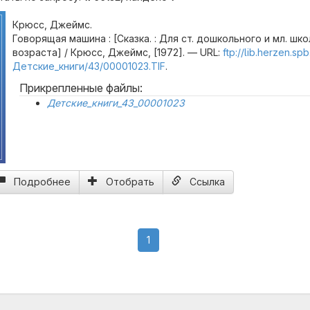
Крюсс, Джеймс.
Говорящая машина : [Сказка. : Для ст. дошкольного и мл. шк
возраста] / Крюсс, Джеймс, [1972]. — URL:
ftp://lib.herzen.sp
Детские_книги/43/00001023.TIF
.
Прикрепленные файлы:
Детские_книги_43_00001023
Подробнее
Отобрать
Ссылка
(current)
1