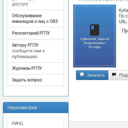
доступ)
Куба
Обслуживание
По с
инвалидов и лиц с ОВЗ
URL
Пр
Репозиторий РГПУ
Кубанский, Георгий
Владимирович
Автору РГПУ:
По следу
сообщите нам о
публикациях
Журналы РГПУ
Заказать
Под
Задать вопрос
Наукометрия
РИНЦ