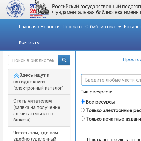
Российский государственный педагоги
Фундаментальная библиотека имени
Главная / Новости
Проекты
О библиотеке
Катало
Контакты
Быстрый доступ
Поиск по каталогам
Простой
Здесь ищут и
находят книги
(электронный каталог)
Тип ресурсов:
Стать читателем
Все ресурсы
(заявка на получение
Только электронные ре
эл. читательского
Только печатные издан
билета)
Читать там, где вам
удобно
(удаленный
Показаны результаты п