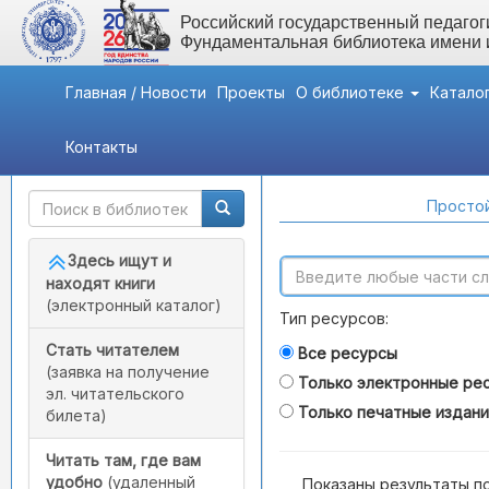
Российский государственный педагоги
Фундаментальная библиотека имени
Главная / Новости
Проекты
О библиотеке
Катало
Контакты
Быстрый доступ
Поиск по каталогам
Простой
Здесь ищут и
находят книги
(электронный каталог)
Тип ресурсов:
Стать читателем
Все ресурсы
(заявка на получение
Только электронные ре
эл. читательского
Только печатные издан
билета)
Читать там, где вам
удобно
(удаленный
Показаны результаты п