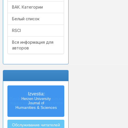
ВАК. Категории
Белый список
RSCI
Вся информация для
авторов
Izvestia:
Herzen University
Journal of
Humanities & Sciences
Обслуживание читателей