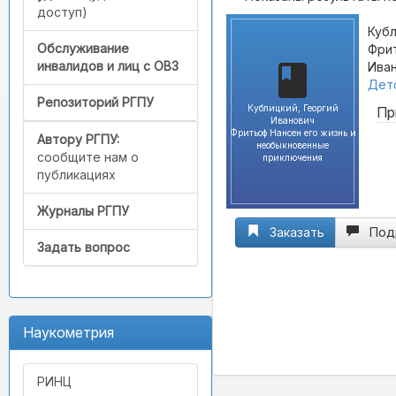
доступ)
Кубл
Обслуживание
Фрит
инвалидов и лиц с ОВЗ
Иван
Детс
Репозиторий РГПУ
Кублицкий, Георгий
Пр
Иванович
Фритьоф Нансен его жизнь и
Автору РГПУ:
необыкновенные
сообщите нам о
приключения
публикациях
Журналы РГПУ
Заказать
Под
Задать вопрос
Наукометрия
РИНЦ