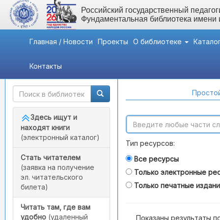
Российский государственный педагоги
Фундаментальная библиотека имени
Главная / Новости
Проекты
О библиотеке
Катало
Контакты
Быстрый доступ
Поиск по каталогам
Простой
Здесь ищут и
находят книги
(электронный каталог)
Тип ресурсов:
Стать читателем
Все ресурсы
(заявка на получение
Только электронные ре
эл. читательского
Только печатные издан
билета)
Читать там, где вам
удобно
(удаленный
Показаны результаты п