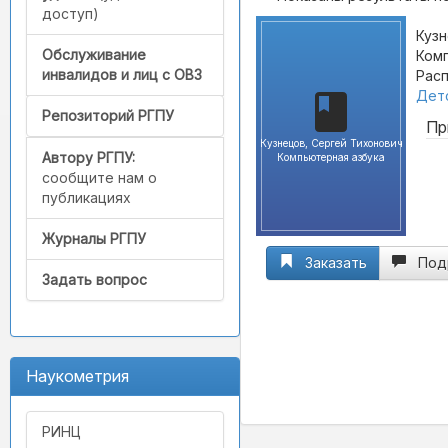
доступ)
Кузн
Обслуживание
Комп
инвалидов и лиц с ОВЗ
Расп
Детс
Репозиторий РГПУ
Пр
Кузнецов, Сергей Тихонович
Автору РГПУ:
Компьютерная азбука
сообщите нам о
публикациях
Журналы РГПУ
Заказать
Под
Задать вопрос
Наукометрия
РИНЦ