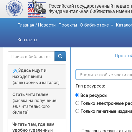
Российский государственный педагоги
Фундаментальная библиотека имени
Главная / Новости
Проекты
О библиотеке
Катало
Контакты
Быстрый доступ
Поиск по каталогам
Простой
Здесь ищут и
находят книги
(электронный каталог)
Тип ресурсов:
Стать читателем
Все ресурсы
(заявка на получение
Только электронные ре
эл. читательского
Только печатные издан
билета)
Читать там, где вам
удобно
(удаленный
Показаны результаты п