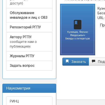
доступ)
Кузн
Обслуживание
Бесе
инвалидов и лиц с ОВЗ
URL
Пр
Репозиторий РГПУ
Кузнецов, Феликс
Феодосьевич
Автору РГПУ:
Беседы о литературе
сообщите нам о
публикациях
Журналы РГПУ
Заказать
Под
Задать вопрос
Наукометрия
РИНЦ