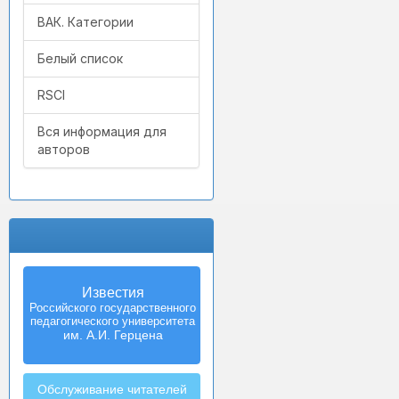
ВАК. Категории
Белый список
RSCI
Вся информация для
авторов
Известия
Izvestia:
Российского государственного
Herzen University
педагогического университета
Journal of
Humanities & Sciences
им. А.И. Герцена
Обслуживание читателей