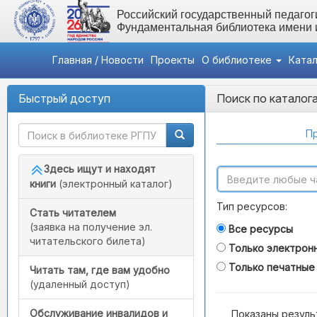
Российский государственный педагоги
Фундаментальная библиотека имени
Главная / Новости
Проекты
О библиотеке
Ката
Быстрый доступ
Поиск по каталог
Пр
Здесь ищут и находят
книги
(электронный каталог)
Тип ресурсов:
Стать читателем
(заявка на получение эл.
Все ресурсы
читательского билета)
Только электрон
Только печатные
Читать там, где вам удобно
(удаленный доступ)
Обслуживание инвалидов и
Показаны резуль