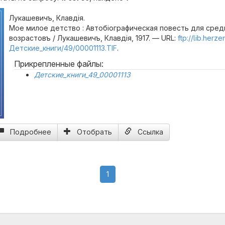
Лукашевичъ, Клавдiя.
Мое милое детство : Автобiографическая повесть для сред
возрастовъ / Лукашевичъ, Клавдiя, 1917. — URL:
ftp://lib.herz
Детские_книги/49/00001113.TIF
.
Прикрепленные файлы:
Детские_книги_49_00001113
Подробнее
Отобрать
Ссылка
(current)
1