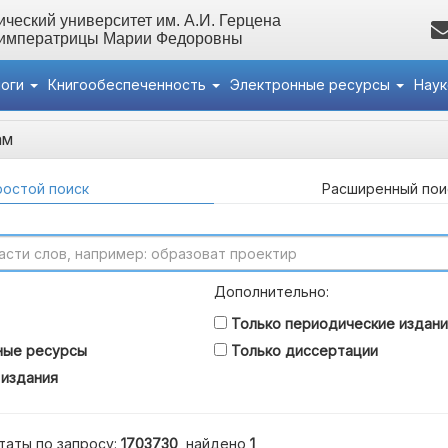
ческий университет им. А.И. Герцена
 императрицы Марии Федоровны
логи
Книгообеспеченность
Электронные ресурсы
Нау
ам
остой поиск
Расширенный пои
Дополнительно:
Только периодические издани
ные ресурсы
Только диссертации
 издания
таты по запросу:
1703730
, найдено
1