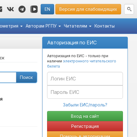
EN
Версия для слабовидящих
кометрия
Авторам РГПУ
Читателям
Контакты
Авторизация по ЕИС
Авторизация по ЕИС - только при
ск
наличии
электронного читательского
билета
Поиск
я
Забыли ЕИС/пароль?
Регистрация
Помощь в авторизации