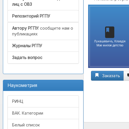
лиц с ОВЗ
Репозиторий РГПУ
Автору РГПУ:
сообщите нам о
публикациях
Лукашевичъ, Клавдiя
Журналы РГПУ
Мое милое детство
Задать вопрос
Заказать
Наукометрия
РИНЦ
ВАК. Категории
Белый список