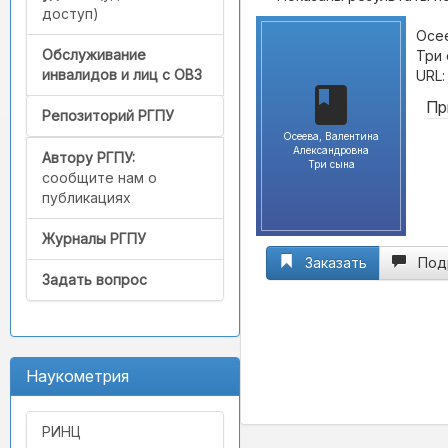
доступ)
Осее
Обслуживание
Три 
инвалидов и лиц с ОВЗ
URL
Пр
Репозиторий РГПУ
Осеева, Валентина
Александровна
Автору РГПУ:
Три сына
сообщите нам о
публикациях
Журналы РГПУ
Заказать
Под
Задать вопрос
Наукометрия
РИНЦ