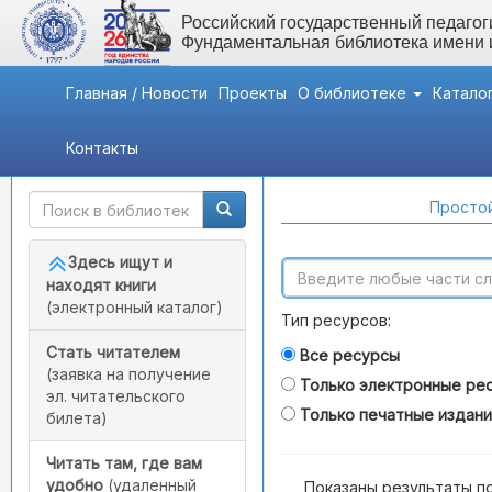
Российский государственный педагоги
Фундаментальная библиотека имени
Главная / Новости
Проекты
О библиотеке
Катало
Контакты
Быстрый доступ
Поиск по каталогам
Простой
Здесь ищут и
находят книги
(электронный каталог)
Тип ресурсов:
Стать читателем
Все ресурсы
(заявка на получение
Только электронные ре
эл. читательского
Только печатные издан
билета)
Читать там, где вам
удобно
(удаленный
Показаны результаты п