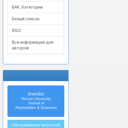
ВАК. Категории
Белый список
RSCI
Вся информация для
авторов
Izvestia:
Herzen University
Journal of
Humanities & Sciences
Обслуживание читателей