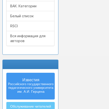
ВАК. Категории
Белый список
RSCI
Вся информация для
авторов
Известия
Izvestia:
Российского государственного
Herzen University
педагогического университета
Journal of
Humanities & Sciences
им. А.И. Герцена
Обслуживание читателей