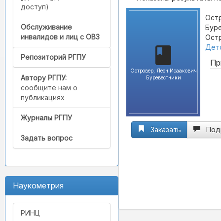
доступ)
Остр
Обслуживание
Буре
инвалидов и лиц с ОВЗ
Остр
Детс
Репозиторий РГПУ
Пр
Островер, Леон Исаакович
Автору РГПУ:
Буревестники
сообщите нам о
публикациях
Журналы РГПУ
Заказать
Под
Задать вопрос
Наукометрия
РИНЦ