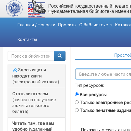
Российский государственный педагоги
Фундаментальная библиотека имени
Главная / Новости
Проекты
О библиотеке
Катало
Контакты
Быстрый доступ
Поиск по каталогам
Простой
Здесь ищут и
находят книги
(электронный каталог)
Тип ресурсов:
Стать читателем
Все ресурсы
(заявка на получение
Только электронные ре
эл. читательского
Только печатные издан
билета)
Читать там, где вам
удобно
(удаленный
Показаны результаты п