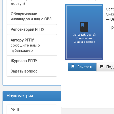
доступ)
Остр
Обслуживание
Сказ
инвалидов и лиц с ОВЗ
— U
Пр
Репозиторий РГПУ
Островой, Сергей
Григорьевич
Автору РГПУ:
Сказка о звездах
сообщите нам о
публикациях
Журналы РГПУ
Заказать
Под
Задать вопрос
Наукометрия
РИНЦ