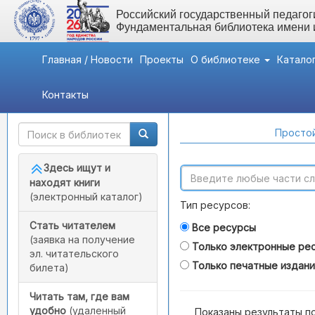
Российский государственный педагоги
Фундаментальная библиотека имени
Главная / Новости
Проекты
О библиотеке
Катало
Контакты
Быстрый доступ
Поиск по каталогам
Простой
Здесь ищут и
находят книги
(электронный каталог)
Тип ресурсов:
Стать читателем
Все ресурсы
(заявка на получение
Только электронные ре
эл. читательского
Только печатные издан
билета)
Читать там, где вам
удобно
(удаленный
Показаны результаты п