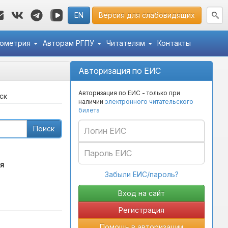
EN
Версия для слабовидящих
кометрия
Авторам РГПУ
Читателям
Контакты
Авторизация по ЕИС
Авторизация по ЕИС - только при
ск
наличии
электронного читательского
билета
Поиск
я
Забыли ЕИС/пароль?
Регистрация
Помощь в авторизации