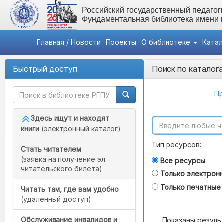
Российский государственный педагоги
Фундаментальная библиотека имени
Главная / Новости
Проекты
О библиотеке
Ката
Быстрый доступ
Поиск по каталог
Пр
Здесь ищут и находят
книги
(электронный каталог)
Тип ресурсов:
Стать читателем
(заявка на получение эл.
Все ресурсы
читательского билета)
Только электрон
Только печатные
Читать там, где вам удобно
(удаленный доступ)
Обслуживание инвалидов и
Показаны резуль