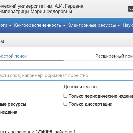
ческий университет им. А.И. Герцена
 императрицы Марии Федоровны
логи
Книгообеспеченность
Электронные ресурсы
Нау
ам
остой поиск
Расширенный пои
Дополнительно:
Только периодические издани
ные ресурсы
Только диссертации
 издания
таты по запросу:
1714096
, найдено
1