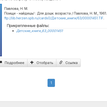
Павлова, Н. М.
Поищи - найдешь! : Для дошк. возраста / Павлова, Н. М., 1961
ftp://lib.herzen.spb.ru/cards0/Детские_книги/63/00001451.TIF
.
Прикрепленные файлы:
Детские_книги_63_00001451
Подробнее
Отобрать
Ссылка
(current)
1