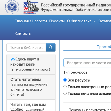
Российский государственный педагоги
Фундаментальная библиотека имени
Главная / Новости
Проекты
О библиотеке
Катало
Контакты
Быстрый доступ
Поиск по каталогам
Простой
Здесь ищут и
находят книги
(электронный каталог)
Тип ресурсов:
Стать читателем
Все ресурсы
(заявка на получение
Только электронные ре
эл. читательского
Только печатные издан
билета)
Читать там, где вам
удобно
(удаленный
Показаны результаты п