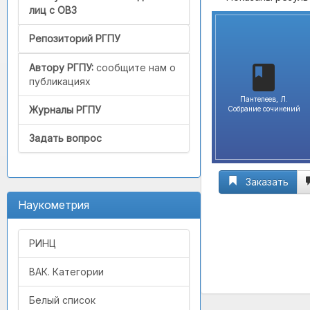
лиц с ОВЗ
Репозиторий РГПУ
Автору РГПУ:
сообщите нам о
публикациях
Пантелеев, Л.
Журналы РГПУ
Собрание сочинений
Задать вопрос
Заказать
Наукометрия
РИНЦ
ВАК. Категории
Белый список