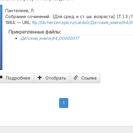
Пантелеев, Л.
Собрание сочинений : [Для сред. и ст. шк. возраста]. [Т.] 3 / 
1984. — URL:
ftp://lib.herzen.spb.ru/cards0/Детские_книги/64/
Прикрепленные файлы:
Детские_книги_64_00000017
Подробнее
Отобрать
Ссылка
(current)
1