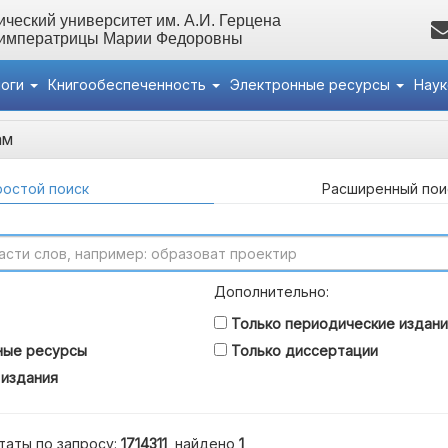
ческий университет им. А.И. Герцена
 императрицы Марии Федоровны
логи
Книгообеспеченность
Электронные ресурсы
Нау
ам
остой поиск
Расширенный пои
Дополнительно:
Только периодические издани
ные ресурсы
Только диссертации
 издания
таты по запросу:
1714311
, найдено
1