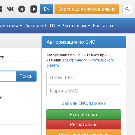
EN
Версия для слабовидящих
кометрия
Авторам РГПУ
Читателям
Контакты
Авторизация по ЕИС
Авторизация по ЕИС - только при
ск
наличии
электронного читательского
билета
Поиск
я
Забыли ЕИС/пароль?
Регистрация
Помощь в авторизации