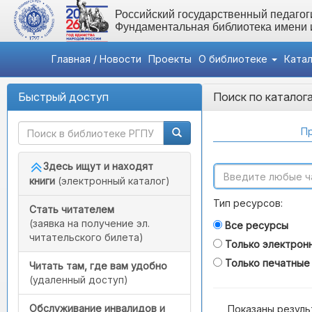
Российский государственный педагоги
Фундаментальная библиотека имени
Главная / Новости
Проекты
О библиотеке
Ката
Быстрый доступ
Поиск по каталог
Пр
Здесь ищут и находят
книги
(электронный каталог)
Тип ресурсов:
Стать читателем
(заявка на получение эл.
Все ресурсы
читательского билета)
Только электрон
Только печатные
Читать там, где вам удобно
(удаленный доступ)
Обслуживание инвалидов и
Показаны резуль