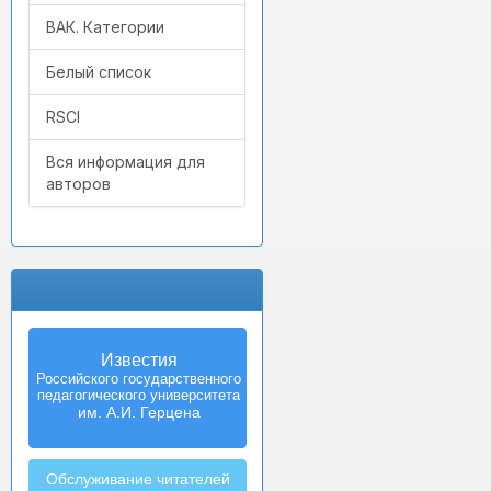
ВАК. Категории
Белый список
RSCI
Вся информация для
авторов
Известия
Izvestia:
Российского государственного
Herzen University
педагогического университета
Journal of
Humanities & Sciences
им. А.И. Герцена
Обслуживание читателей