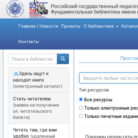
Российский государственный педагоги
Фундаментальная библиотека имени
Главная / Новости
Проекты
О библиотеке
Катало
Контакты
Быстрый доступ
Поиск по каталогам
Простой
Здесь ищут и
находят книги
(электронный каталог)
Тип ресурсов:
Стать читателем
Все ресурсы
(заявка на получение
Только электронные ре
эл. читательского
Только печатные издан
билета)
Читать там, где вам
удобно
(удаленный
Показаны результаты п