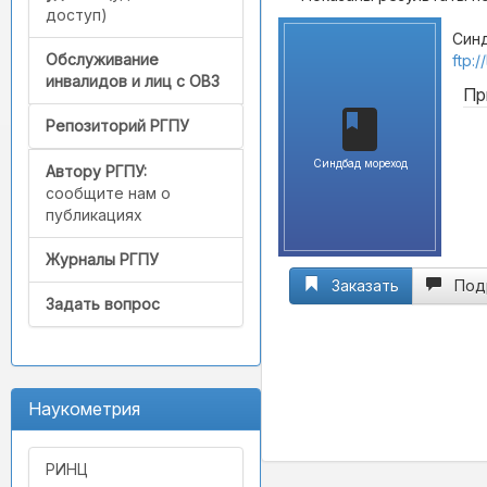
доступ)
Синд
Обслуживание
ftp:
инвалидов и лиц с ОВЗ
Пр
Репозиторий РГПУ
Синдбад мореход
Автору РГПУ:
сообщите нам о
публикациях
Журналы РГПУ
Заказать
Под
Задать вопрос
Наукометрия
РИНЦ