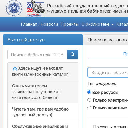
Российский государственный педагоги
Фундаментальная библиотека имени
Главная / Новости
Проекты
О библиотеке
Ката
Быстрый доступ
Поиск по каталог
Пр
Здесь ищут и находят
книги
(электронный каталог)
Тип ресурсов:
Стать читателем
(заявка на получение эл.
Все ресурсы
читательского билета)
Только электрон
Только печатные
Читать там, где вам удобно
(удаленный доступ)
Обслуживание инвалидов и
Показаны резуль