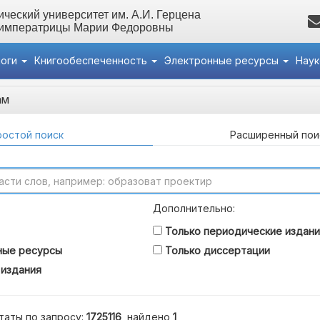
ческий университет им. А.И. Герцена
 императрицы Марии Федоровны
логи
Книгообеспеченность
Электронные ресурсы
Нау
ам
остой поиск
Расширенный пои
Дополнительно:
Только периодические издани
ные ресурсы
Только диссертации
 издания
таты по запросу:
1725116
, найдено
1