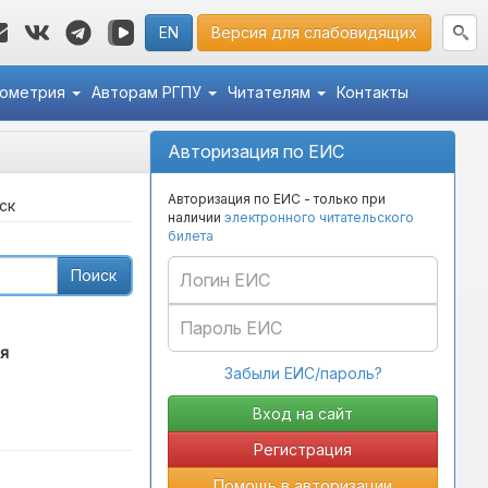
EN
Версия для слабовидящих
кометрия
Авторам РГПУ
Читателям
Контакты
Авторизация по ЕИС
Авторизация по ЕИС - только при
ск
наличии
электронного читательского
билета
Поиск
я
Забыли ЕИС/пароль?
Регистрация
Помощь в авторизации