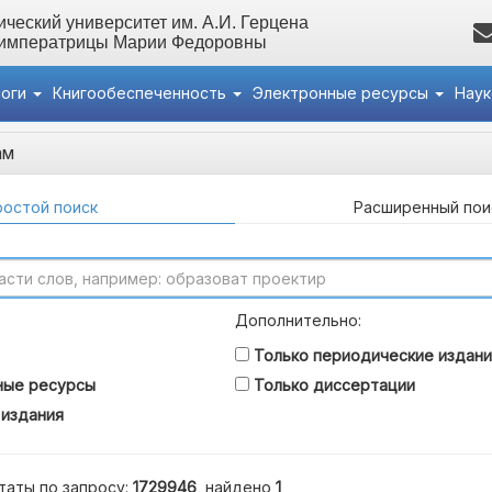
ческий университет им. А.И. Герцена
 императрицы Марии Федоровны
логи
Книгообеспеченность
Электронные ресурсы
Нау
ам
остой поиск
Расширенный пои
Дополнительно:
Только периодические издани
ные ресурсы
Только диссертации
 издания
таты по запросу:
1729946
, найдено
1