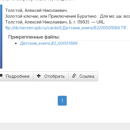
Толстой, Алексей Николаевич.
Золотой ключик, или Приключения Буратино : Для мл. шк. воз
Толстой, Алексей Николаевич, Б. г. (1993). — URL:
ftp://lib.herzen.spb.ru/cards0/Детские_книги/82/00001589.TIF
.
Прикрепленные файлы:
Детские_книги_82_00001589
Подробнее
Отобрать
Ссылка
(current)
1