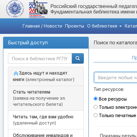
Российский государственный педагоги
Фундаментальная библиотека имени
Главная / Новости
Проекты
О библиотеке
Ката
Быстрый доступ
Поиск по каталог
Пр
Здесь ищут и находят
книги
(электронный каталог)
Тип ресурсов:
Стать читателем
(заявка на получение эл.
Все ресурсы
читательского билета)
Только электрон
Только печатные
Читать там, где вам удобно
(удаленный доступ)
Обслуживание инвалидов и
Показаны резуль