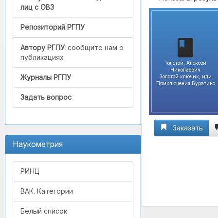
лиц с ОВЗ
Репозиторий РГПУ
Автору РГПУ:
сообщите нам о
публикациях
Толстой, Алексей
Николаевич
Журналы РГПУ
Золотой ключик, или
Приключения Буратино
Задать вопрос
Заказать
Наукометрия
РИНЦ
ВАК. Категории
Белый список