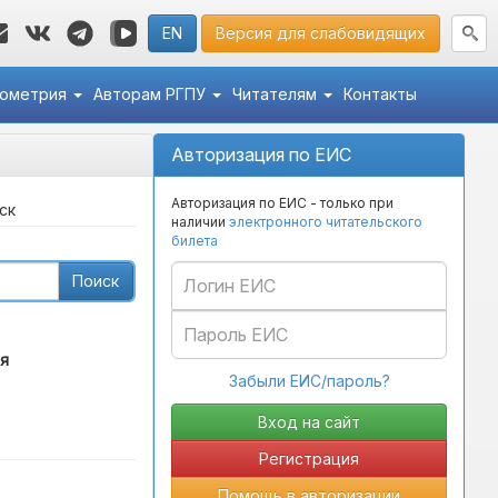
EN
Версия для слабовидящих
кометрия
Авторам РГПУ
Читателям
Контакты
Авторизация по ЕИС
Авторизация по ЕИС - только при
ск
наличии
электронного читательского
билета
Поиск
я
Забыли ЕИС/пароль?
Регистрация
Помощь в авторизации