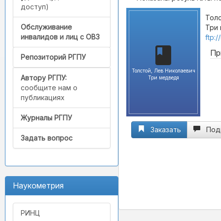
доступ)
Толс
Обслуживание
Три 
инвалидов и лиц с ОВЗ
ftp:
Пр
Репозиторий РГПУ
Толстой, Лев Николаевич
Автору РГПУ:
Три медведя
сообщите нам о
публикациях
Журналы РГПУ
Заказать
Под
Задать вопрос
Наукометрия
РИНЦ