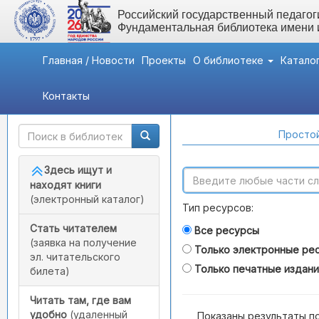
Российский государственный педагоги
Фундаментальная библиотека имени
Главная / Новости
Проекты
О библиотеке
Катало
Контакты
Быстрый доступ
Поиск по каталогам
Простой
Здесь ищут и
находят книги
(электронный каталог)
Тип ресурсов:
Стать читателем
Все ресурсы
(заявка на получение
Только электронные ре
эл. читательского
Только печатные издан
билета)
Читать там, где вам
удобно
(удаленный
Показаны результаты п