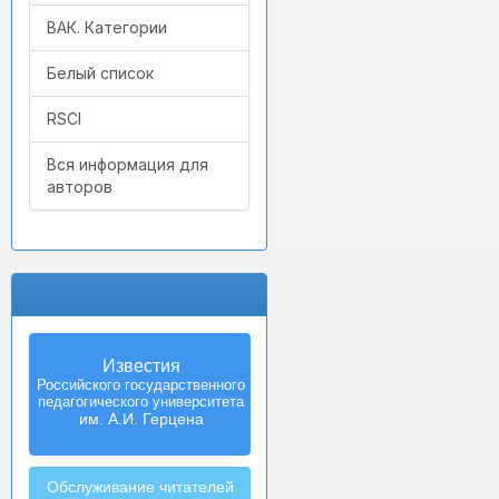
ВАК. Категории
Белый список
RSCI
Вся информация для
авторов
Известия
Izvestia:
Российского государственного
Herzen University
педагогического университета
Journal of
Humanities & Sciences
им. А.И. Герцена
Обслуживание читателей