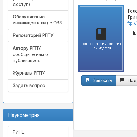
доступ)
Толс
Обслуживание
Три 
инвалидов и лиц с ОВЗ
ftp:
Пр
Репозиторий РГПУ
Толстой, Лев Николаевич
Автору РГПУ:
Три медведя
сообщите нам о
публикациях
Журналы РГПУ
Заказать
Под
Задать вопрос
Наукометрия
РИНЦ