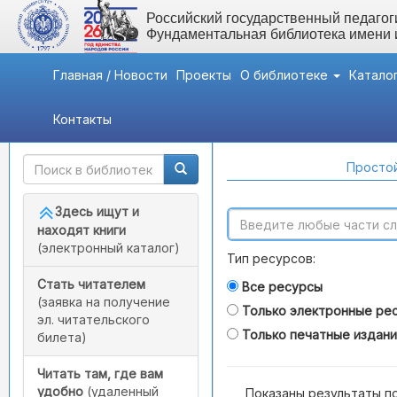
Российский государственный педагоги
Фундаментальная библиотека имени
Главная / Новости
Проекты
О библиотеке
Катало
Контакты
Быстрый доступ
Поиск по каталогам
Простой
Здесь ищут и
находят книги
(электронный каталог)
Тип ресурсов:
Стать читателем
Все ресурсы
(заявка на получение
Только электронные ре
эл. читательского
Только печатные издан
билета)
Читать там, где вам
удобно
(удаленный
Показаны результаты п