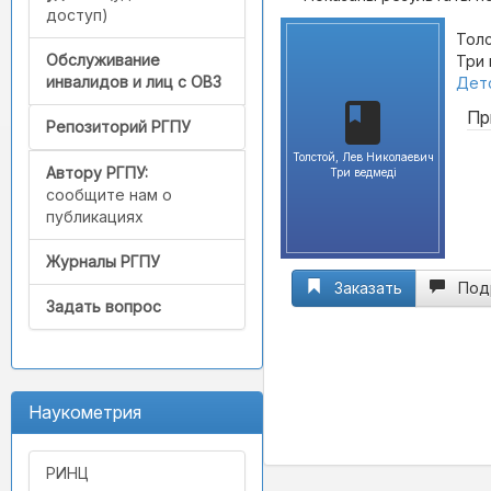
доступ)
Толс
Обслуживание
Три 
инвалидов и лиц с ОВЗ
Детс
Пр
Репозиторий РГПУ
Толстой, Лев Николаевич
Автору РГПУ:
Три ведмедi
сообщите нам о
публикациях
Журналы РГПУ
Заказать
Под
Задать вопрос
Наукометрия
РИНЦ