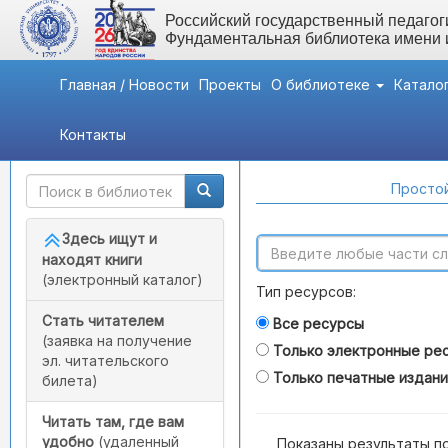
Российский государственный педагоги
Фундаментальная библиотека имени
Главная / Новости
Проекты
О библиотеке
Катало
Контакты
Быстрый доступ
Поиск по каталогам
Простой
Здесь ищут и
находят книги
(электронный каталог)
Тип ресурсов:
Стать читателем
Все ресурсы
(заявка на получение
Только электронные ре
эл. читательского
Только печатные издан
билета)
Читать там, где вам
удобно
(удаленный
Показаны результаты п