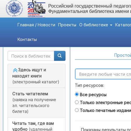
Российский государственный педагоги
Фундаментальная библиотека имени
Главная / Новости
Проекты
О библиотеке
Катало
Контакты
Быстрый доступ
Поиск по каталогам
Простой
Здесь ищут и
находят книги
(электронный каталог)
Тип ресурсов:
Стать читателем
Все ресурсы
(заявка на получение
Только электронные ре
эл. читательского
Только печатные издан
билета)
Читать там, где вам
удобно
(удаленный
Показаны результаты п