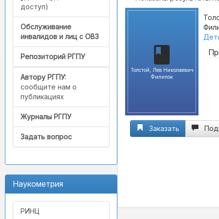
доступ)
Толс
Обслуживание
Фили
инвалидов и лиц с ОВЗ
Детс
Пр
Репозиторий РГПУ
Толстой, Лев Николаевич
Автору РГПУ:
Филипок
сообщите нам о
публикациях
Журналы РГПУ
Заказать
Под
Задать вопрос
Наукометрия
РИНЦ