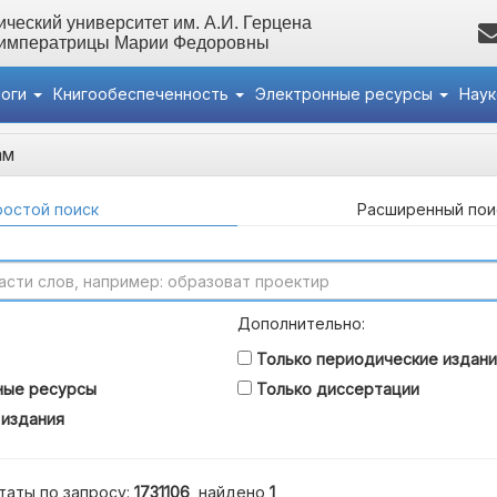
ческий университет им. А.И. Герцена
 императрицы Марии Федоровны
логи
Книгообеспеченность
Электронные ресурсы
Нау
ам
остой поиск
Расширенный пои
Дополнительно:
Только периодические издани
ные ресурсы
Только диссертации
 издания
таты по запросу:
1731106
, найдено
1