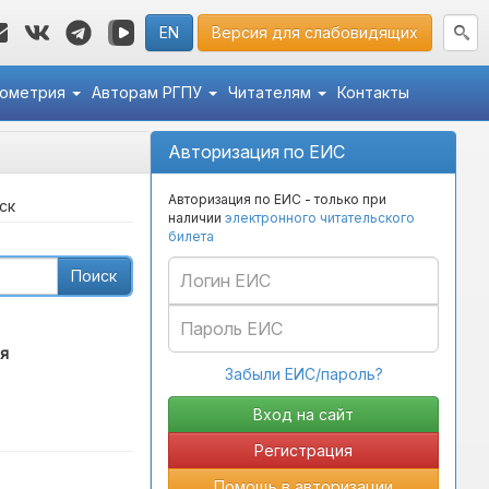
EN
Версия для слабовидящих
кометрия
Авторам РГПУ
Читателям
Контакты
Авторизация по ЕИС
Авторизация по ЕИС - только при
ск
наличии
электронного читательского
билета
Поиск
я
Забыли ЕИС/пароль?
Регистрация
Помощь в авторизации