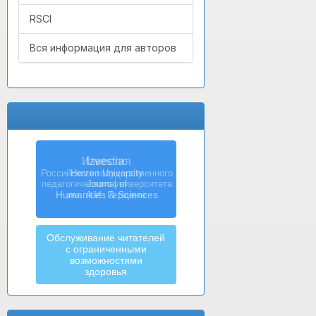
RSCI
Вся информация для авторов
Izvestia:
Herzen University
Journal of
Humanities & Sciences
Обслуживание читателей
с ограниченными
возможностями
здоровья