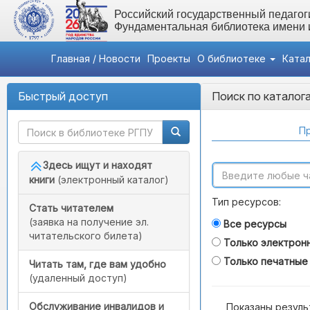
Российский государственный педагоги
Фундаментальная библиотека имени
Главная / Новости
Проекты
О библиотеке
Ката
Быстрый доступ
Поиск по каталог
Пр
Здесь ищут и находят
книги
(электронный каталог)
Тип ресурсов:
Стать читателем
(заявка на получение эл.
Все ресурсы
читательского билета)
Только электрон
Только печатные
Читать там, где вам удобно
(удаленный доступ)
Обслуживание инвалидов и
Показаны резуль