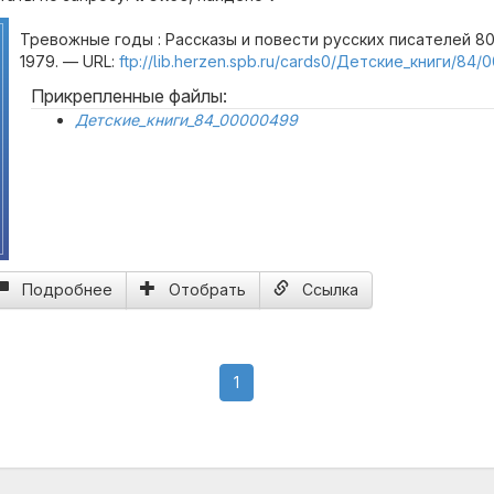
Тревожные годы : Рассказы и повести русских писателей 80 
1979. — URL:
ftp://lib.herzen.spb.ru/cards0/Детские_книги/84/
Прикрепленные файлы:
Детские_книги_84_00000499
Подробнее
Отобрать
Ссылка
(current)
1