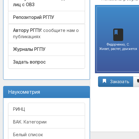
лиц с ОВЗ
Репозиторий РГПУ
Автору РГПУ:
сообщите нам о
публикациях
Федорченко, С.
Журналы РГПУ
Живет, растет, движется
Задать вопрос
Заказать
Наукометрия
РИНЦ
ВАК. Категории
Белый список