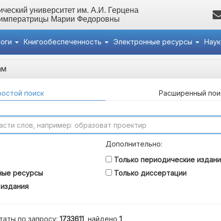
ческий университет им. А.И. Герцена
 императрицы Марии Федоровны
логи
Книгообеспеченность
Электронные ресурсы
Нау
ам
остой поиск
Расширенный пои
Дополнительно:
Только периодические издани
ные ресурсы
Только диссертации
 издания
таты по запросу:
1733611
, найдено
1