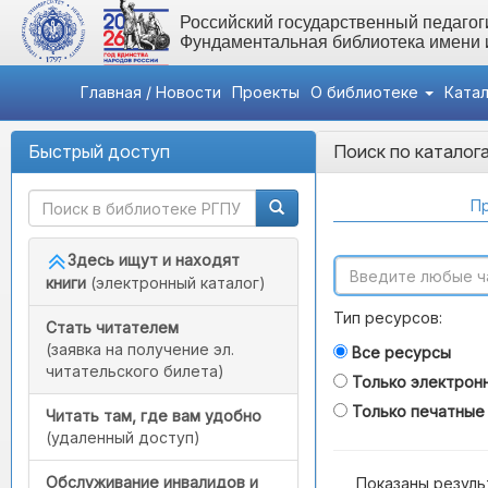
Российский государственный педагоги
Фундаментальная библиотека имени
Главная / Новости
Проекты
О библиотеке
Ката
Быстрый доступ
Поиск по каталог
Пр
Здесь ищут и находят
книги
(электронный каталог)
Тип ресурсов:
Стать читателем
(заявка на получение эл.
Все ресурсы
читательского билета)
Только электрон
Только печатные
Читать там, где вам удобно
(удаленный доступ)
Обслуживание инвалидов и
Показаны резуль