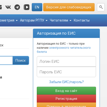
EN
Версия для слабовидящих
кометрия
Авторам РГПУ
Читателям
Контакты
Авторизация по ЕИС
Авторизация по ЕИС - только при
ск
наличии
электронного читательского
билета
Поиск
я
Забыли ЕИС/пароль?
Регистрация
Помощь в авторизации