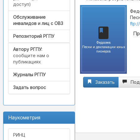
доступ)
Фед
Обслуживание
Песн
инвалидов и лиц с ОВЗ
ftp:
Пр
Репозиторий РГПУ
Федосеев
Песни и декламации юных
Автору РГПУ:
пионеров
сообщите нам о
публикациях
Журналы РГПУ
Заказать
Под
Задать вопрос
Наукометрия
РИНЦ