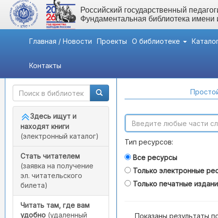
Российский государственный педагоги
Фундаментальная библиотека имени
Главная / Новости
Проекты
О библиотеке
Катало
Контакты
Быстрый доступ
Поиск по каталогам
Простой
Здесь ищут и
находят книги
(электронный каталог)
Тип ресурсов:
Стать читателем
Все ресурсы
(заявка на получение
Только электронные ре
эл. читательского
Только печатные издан
билета)
Читать там, где вам
удобно
(удаленный
Показаны результаты п