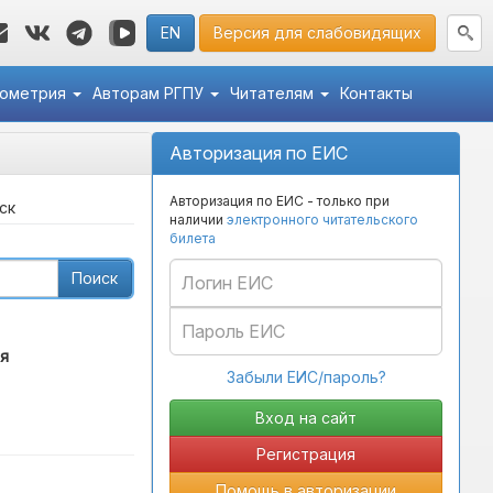
EN
Версия для слабовидящих
кометрия
Авторам РГПУ
Читателям
Контакты
Авторизация по ЕИС
Авторизация по ЕИС - только при
ск
наличии
электронного читательского
билета
Поиск
я
Забыли ЕИС/пароль?
Регистрация
Помощь в авторизации