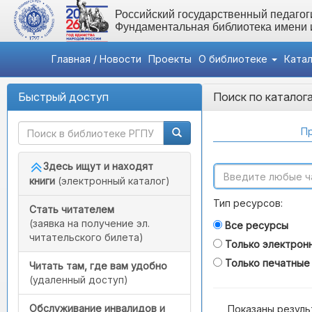
Российский государственный педагоги
Фундаментальная библиотека имени
Главная / Новости
Проекты
О библиотеке
Ката
Быстрый доступ
Поиск по каталог
Пр
Здесь ищут и находят
книги
(электронный каталог)
Тип ресурсов:
Стать читателем
(заявка на получение эл.
Все ресурсы
читательского билета)
Только электрон
Только печатные
Читать там, где вам удобно
(удаленный доступ)
Обслуживание инвалидов и
Показаны резуль