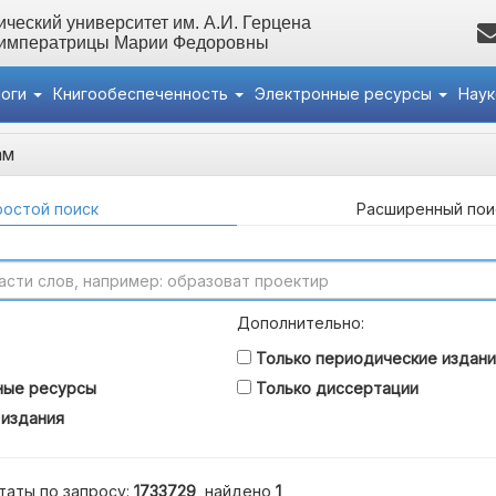
ческий университет им. А.И. Герцена
 императрицы Марии Федоровны
логи
Книгообеспеченность
Электронные ресурсы
Нау
ам
остой поиск
Расширенный пои
Дополнительно:
Только периодические издани
ные ресурсы
Только диссертации
 издания
таты по запросу:
1733729
, найдено
1