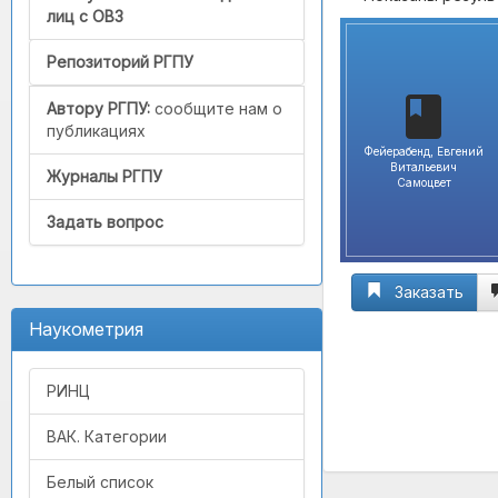
лиц с ОВЗ
Репозиторий РГПУ
Автору РГПУ:
сообщите нам о
публикациях
Фейерабенд, Евгений
Витальевич
Журналы РГПУ
Самоцвет
Задать вопрос
Заказать
Наукометрия
РИНЦ
ВАК. Категории
Белый список