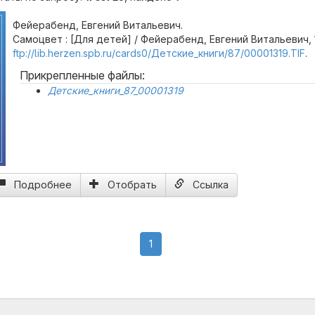
Фейерабенд, Евгений Витальевич.
Самоцвет : [Для детей] / Фейерабенд, Евгений Витальевич, 1
ftp://lib.herzen.spb.ru/cards0/Детские_книги/87/00001319.TIF
.
Прикрепленные файлы:
Детские_книги_87_00001319
Подробнее
Отобрать
Ссылка
(current)
1