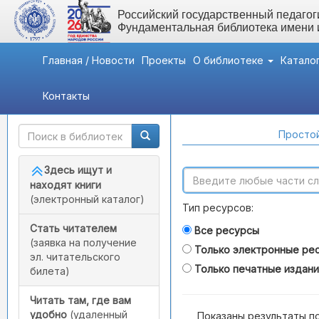
Российский государственный педагоги
Фундаментальная библиотека имени
Главная / Новости
Проекты
О библиотеке
Катало
Контакты
Быстрый доступ
Поиск по каталогам
Простой
Здесь ищут и
находят книги
(электронный каталог)
Тип ресурсов:
Стать читателем
Все ресурсы
(заявка на получение
Только электронные ре
эл. читательского
Только печатные издан
билета)
Читать там, где вам
удобно
(удаленный
Показаны результаты п