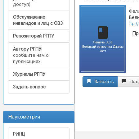
доступ)
Фели
Обслуживание
Вели
инвалидов и лиц с ОВЗ
ftp:
Пр
Репозиторий РГПУ
Феличе, Арт.
Великий самоучка Джемс
Автору РГПУ:
Уатт
сообщите нам о
публикациях
Журналы РГПУ
Заказать
Под
Задать вопрос
Наукометрия
РИНЦ