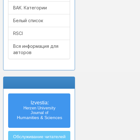
ВАК. Категории
Белый список
RSCI
Вся информация для
авторов
Известия
Izvestia:
Российского государственного
Herzen University
педагогического университета
Journal of
Humanities & Sciences
им. А.И. Герцена
Обслуживание читателей