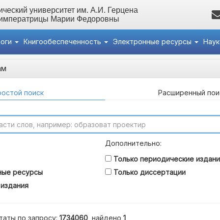
ческий университет им. А.И. Герцена
 императрицы Марии Федоровны
логи
Книгообеспеченность
Электронные ресурсы
Нау
ам
остой поиск
Расширенный пои
Дополнительно:
Только периодические издани
ные ресурсы
Только диссертации
 издания
таты по запросу:
1734060
, найдено
1