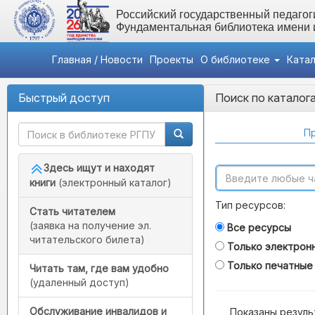
Российский государственный педагоги
Фундаментальная библиотека имени
Главная / Новости
Проекты
О библиотеке
Ката
Быстрый доступ
Поиск по каталог
Пр
Здесь ищут и находят
книги
(электронный каталог)
Тип ресурсов:
Стать читателем
(заявка на получение эл.
Все ресурсы
читательского билета)
Только электрон
Только печатные
Читать там, где вам удобно
(удаленный доступ)
Обслуживание инвалидов и
Показаны резуль