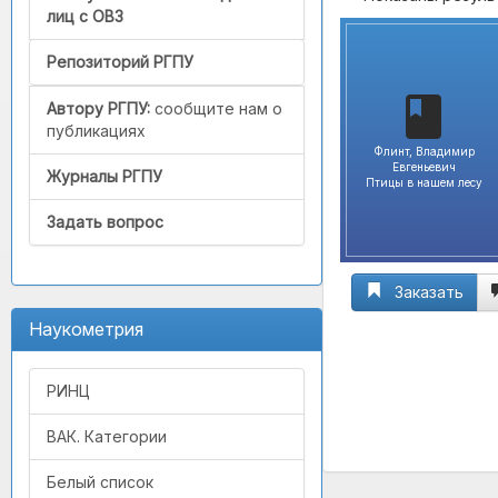
лиц с ОВЗ
Репозиторий РГПУ
Автору РГПУ:
сообщите нам о
публикациях
Флинт, Владимир
Евгеньевич
Журналы РГПУ
Птицы в нашем лесу
Задать вопрос
Заказать
Наукометрия
РИНЦ
ВАК. Категории
Белый список