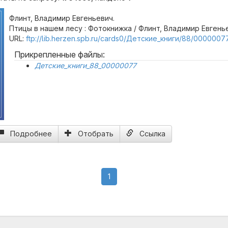
Флинт, Владимир Евгеньевич.
Птицы в нашем лесу : Фотокнижка / Флинт, Владимир Евгенье
URL:
ftp://lib.herzen.spb.ru/cards0/Детские_книги/88/00000077
Прикрепленные файлы:
Детские_книги_88_00000077
Подробнее
Отобрать
Ссылка
(current)
1