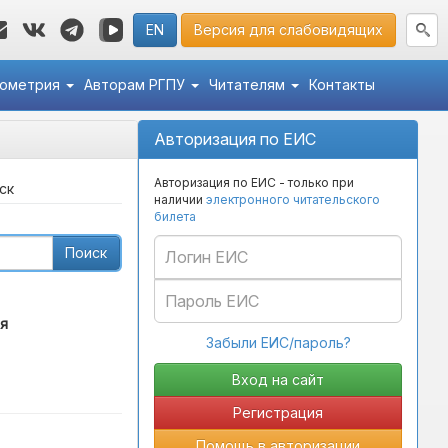
EN
Версия для слабовидящих
кометрия
Авторам РГПУ
Читателям
Контакты
Авторизация по ЕИС
Авторизация по ЕИС - только при
ск
наличии
электронного читательского
билета
Поиск
я
Забыли ЕИС/пароль?
Регистрация
Помощь в авторизации