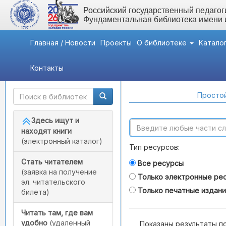
Российский государственный педагоги
Фундаментальная библиотека имени
Главная / Новости
Проекты
О библиотеке
Катало
Контакты
Быстрый доступ
Поиск по каталогам
Простой
Здесь ищут и
находят книги
(электронный каталог)
Тип ресурсов:
Стать читателем
Все ресурсы
(заявка на получение
Только электронные ре
эл. читательского
Только печатные издан
билета)
Читать там, где вам
удобно
(удаленный
Показаны результаты п