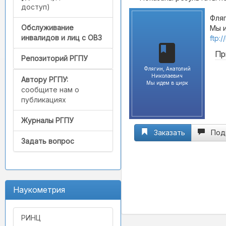
доступ)
Фляг
Обслуживание
Мы и
инвалидов и лиц с ОВЗ
ftp:
Пр
Репозиторий РГПУ
Флягин, Анатолий
Николаевич
Автору РГПУ:
Мы идем в цирк
сообщите нам о
публикациях
Журналы РГПУ
Заказать
Под
Задать вопрос
Наукометрия
РИНЦ