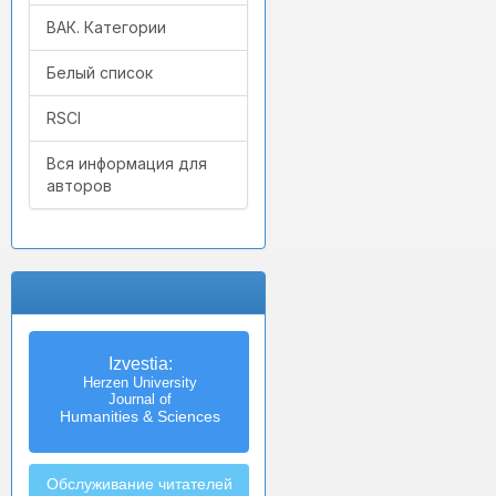
ВАК. Категории
Белый список
RSCI
Вся информация для
авторов
Izvestia:
Herzen University
Journal of
Humanities & Sciences
Обслуживание читателей