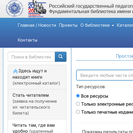
Российский государственный педагоги
Фундаментальная библиотека имени
Главная / Новости
Проекты
О библиотеке
Катало
Контакты
Быстрый доступ
Поиск по каталогам
Простой
Здесь ищут и
находят книги
(электронный каталог)
Тип ресурсов:
Стать читателем
Все ресурсы
(заявка на получение
Только электронные ре
эл. читательского
Только печатные издан
билета)
Читать там, где вам
удобно
(удаленный
Показаны результаты п