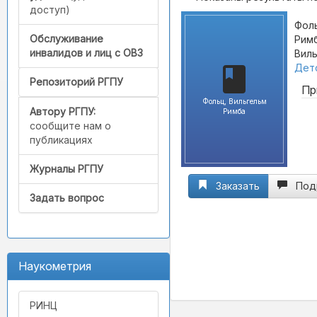
доступ)
Фоль
Обслуживание
Римб
инвалидов и лиц с ОВЗ
Виль
Детс
Репозиторий РГПУ
Пр
Фольц, Вильгельм
Автору РГПУ:
Римба
сообщите нам о
публикациях
Журналы РГПУ
Заказать
Под
Задать вопрос
Наукометрия
РИНЦ