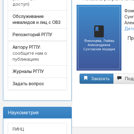
доступ)
Фом
Обслуживание
Сунг
инвалидов и лиц с ОВЗ
Алек
Детс
Репозиторий РГПУ
Пр
Фоминцева, Любовь
Александровна
Автору РГПУ:
Сунгирская лошадка
сообщите нам о
публикациях
Журналы РГПУ
Заказать
Под
Задать вопрос
Наукометрия
РИНЦ