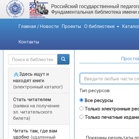
Российский государственный педагоги
Фундаментальная библиотека имени
Главная / Новости
Проекты
О библиотеке
Катало
Контакты
Быстрый доступ
Поиск по каталогам
Простой
Здесь ищут и
находят книги
(электронный каталог)
Тип ресурсов:
Стать читателем
Все ресурсы
(заявка на получение
Только электронные ре
эл. читательского
Только печатные издан
билета)
Читать там, где вам
удобно
(удаленный
Показаны результаты п