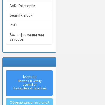
ВАК. Категории
Белый список
RSCI
Вся информация для
авторов
Izvestia:
Herzen University
Journal of
Humanities & Sciences
Обслуживание читателей