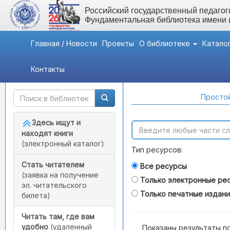
Российский государственный педагоги
Фундаментальная библиотека имени
Главная / Новости
Проекты
О библиотеке
Катало
Контакты
Быстрый доступ
Поиск по каталогам
Простой
Здесь ищут и
находят книги
(электронный каталог)
Тип ресурсов:
Стать читателем
Все ресурсы
(заявка на получение
Только электронные ре
эл. читательского
Только печатные издан
билета)
Читать там, где вам
удобно
(удаленный
Показаны результаты п