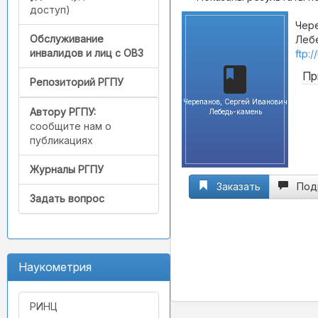
доступ)
Чере
Обслуживание
Лебе
инвалидов и лиц с ОВЗ
ftp:
Пр
Репозиторий РГПУ
Черепанов, Сергей Иванович
Автору РГПУ:
Лебедь-камень
сообщите нам о
публикациях
Журналы РГПУ
Заказать
Под
Задать вопрос
Наукометрия
РИНЦ