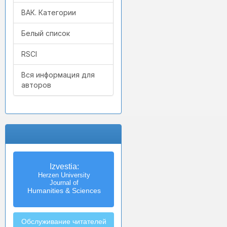
ВАК. Категории
Белый список
RSCI
Вся информация для
авторов
Izvestia:
Herzen University
Journal of
Humanities & Sciences
Обслуживание читателей