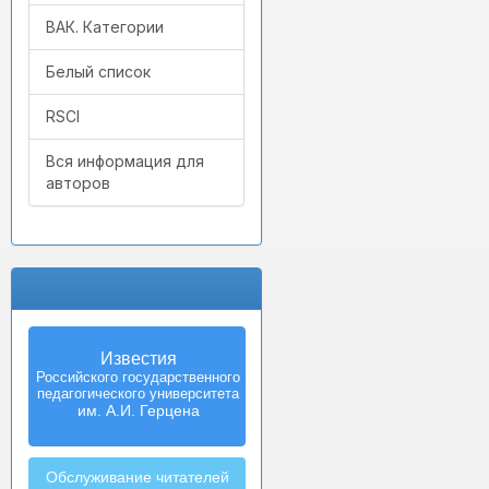
ВАК. Категории
Белый список
RSCI
Вся информация для
авторов
Известия
Izvestia:
Российского государственного
Herzen University
педагогического университета
Journal of
Humanities & Sciences
им. А.И. Герцена
Обслуживание читателей