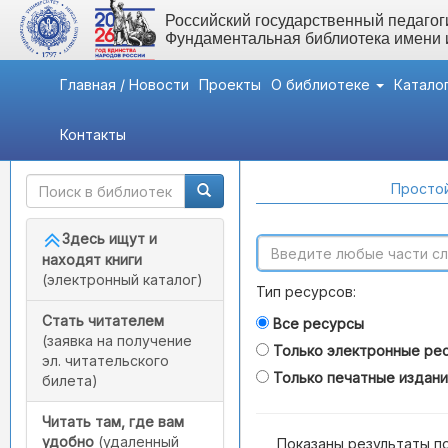
Российский государственный педагоги
Фундаментальная библиотека имени
Главная / Новости
Проекты
О библиотеке
Катало
Контакты
Быстрый доступ
Поиск по каталогам
Простой
Здесь ищут и
находят книги
(электронный каталог)
Тип ресурсов:
Стать читателем
Все ресурсы
(заявка на получение
Только электронные ре
эл. читательского
Только печатные издан
билета)
Читать там, где вам
удобно
(удаленный
Показаны результаты п