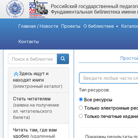
Российский государственный педагоги
Фундаментальная библиотека имени
Главная / Новости
Проекты
О библиотеке
Катало
Контакты
Быстрый доступ
Поиск по каталогам
Простой
Здесь ищут и
находят книги
(электронный каталог)
Тип ресурсов:
Стать читателем
Все ресурсы
(заявка на получение
Только электронные ре
эл. читательского
Только печатные издан
билета)
Читать там, где вам
удобно
(удаленный
Показаны результаты п