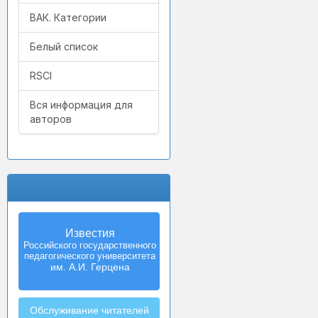
ВАК. Категории
Белый список
RSCI
Вся информация для
авторов
Известия
Izvestia:
Российского государственного
Herzen University
педагогического университета
Journal of
Humanities & Sciences
им. А.И. Герцена
Обслуживание читателей