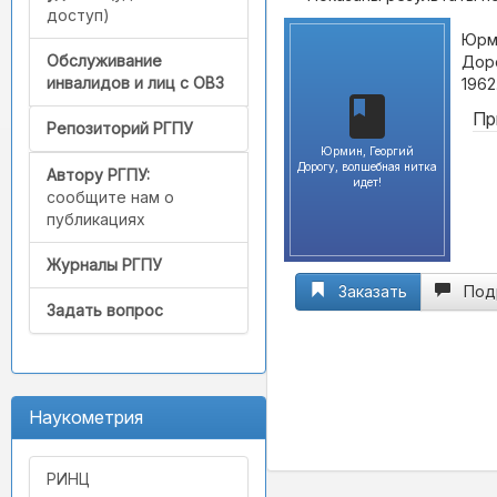
доступ)
Юрми
Обслуживание
Доро
инвалидов и лиц с ОВЗ
1962
Пр
Репозиторий РГПУ
Юрмин, Георгий
Дорогу, волшебная нитка
Автору РГПУ:
идет!
сообщите нам о
публикациях
Журналы РГПУ
Заказать
Под
Задать вопрос
Наукометрия
РИНЦ