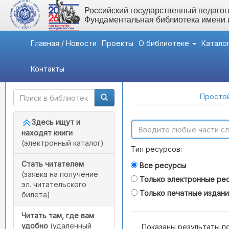
Российский государственный педагоги
Фундаментальная библиотека имени
Главная / Новости
Проекты
О библиотеке
Катало
Контакты
Быстрый доступ
Поиск по каталогам
Простой
Здесь ищут и
находят книги
(электронный каталог)
Тип ресурсов:
Стать читателем
Все ресурсы
(заявка на получение
Только электронные ре
эл. читательского
Только печатные издан
билета)
Читать там, где вам
удобно
(удаленный
Показаны результаты п