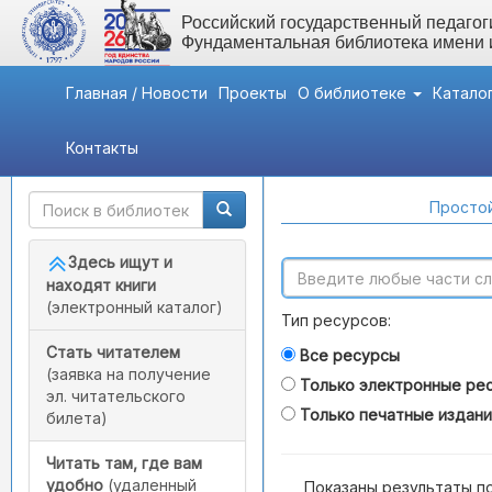
Российский государственный педагоги
Фундаментальная библиотека имени
Главная / Новости
Проекты
О библиотеке
Катало
Контакты
Быстрый доступ
Поиск по каталогам
Простой
Здесь ищут и
находят книги
(электронный каталог)
Тип ресурсов:
Стать читателем
Все ресурсы
(заявка на получение
Только электронные ре
эл. читательского
Только печатные издан
билета)
Читать там, где вам
удобно
(удаленный
Показаны результаты п