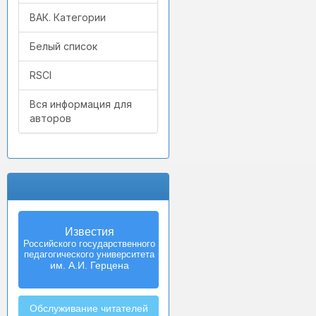
ВАК. Категории
Белый список
RSCI
Вся информация для
авторов
Известия
Izvestia:
Российского государственного
Herzen University
педагогического университета
Journal of
Humanities & Sciences
им. А.И. Герцена
Обслуживание читателей