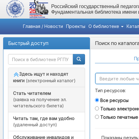
Российский государственный педагоги
Фундаментальная библиотека имени
Главная / Новости
Проекты
О библиотеке
Ката
Быстрый доступ
Поиск по каталог
Пр
Здесь ищут и находят
книги
(электронный каталог)
Тип ресурсов:
Стать читателем
(заявка на получение эл.
Все ресурсы
читательского билета)
Только электрон
Только печатные
Читать там, где вам удобно
(удаленный доступ)
Обслуживание инвалидов и
Показаны резуль