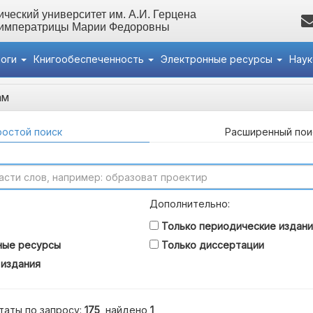
ческий университет им. А.И. Герцена
 императрицы Марии Федоровны
логи
Книгообеспеченность
Электронные ресурсы
Нау
ам
остой поиск
Расширенный пои
Дополнительно:
Только периодические издани
ные ресурсы
Только диссертации
 издания
таты по запросу:
175
, найдено
1