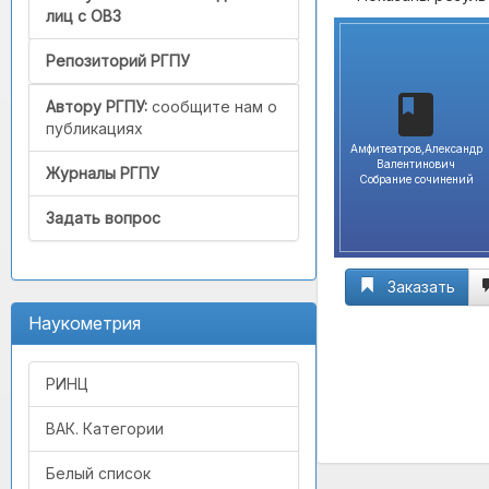
лиц с ОВЗ
Репозиторий РГПУ
Автору РГПУ:
сообщите нам о
публикациях
Амфитеатров,Александр
Валентинович
Журналы РГПУ
Собрание сочинений
Задать вопрос
Заказать
Наукометрия
РИНЦ
ВАК. Категории
Белый список