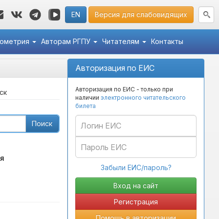
EN
Версия для слабовидящих
кометрия
Авторам РГПУ
Читателям
Контакты
Авторизация по ЕИС
Авторизация по ЕИС - только при
ск
наличии
электронного читательского
билета
Поиск
я
Забыли ЕИС/пароль?
Регистрация
Помощь в авторизации