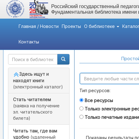
Российский государственный педагоги
Фундаментальная библиотека имени
Главная / Новости
Проекты
О библиотеке
Катало
Контакты
Быстрый доступ
Поиск по каталогам
Простой
Здесь ищут и
находят книги
(электронный каталог)
Тип ресурсов:
Стать читателем
Все ресурсы
(заявка на получение
Только электронные ре
эл. читательского
Только печатные издан
билета)
Читать там, где вам
удобно
(удаленный
Показаны результаты п