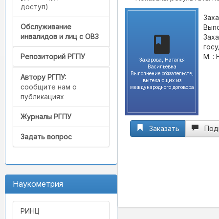
доступ)
Заха
Обслуживание
Вып
инвалидов и лиц с ОВЗ
Заха
госу
М. : 
Репозиторий РГПУ
Захарова, Наталья
Васильевна
Выполнение обязательств,
Автору РГПУ:
вытекающих из
сообщите нам о
международного договора
публикациях
Журналы РГПУ
Заказать
Под
Задать вопрос
Наукометрия
РИНЦ