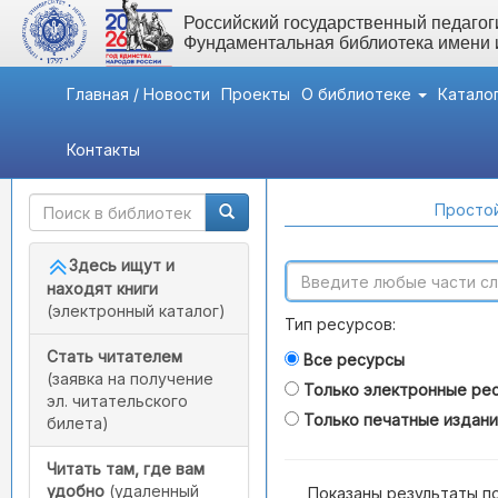
Российский государственный педагоги
Фундаментальная библиотека имени
Главная / Новости
Проекты
О библиотеке
Катало
Контакты
Быстрый доступ
Поиск по каталогам
Простой
Здесь ищут и
находят книги
(электронный каталог)
Тип ресурсов:
Стать читателем
Все ресурсы
(заявка на получение
Только электронные ре
эл. читательского
Только печатные издан
билета)
Читать там, где вам
удобно
(удаленный
Показаны результаты п