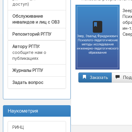
доступ)
Зеер
Обслуживание
Пси
инвалидов и лиц с ОВЗ
обра
ин-т
Свер
Репозиторий РГПУ
Зеер, Эвальд Фридрихович
Психолого-педагогические
методы исследования
Автору РГПУ:
инженерно-педагогического
сообщите нам о
образования
публикациях
Журналы РГПУ
Заказать
Под
Задать вопрос
Наукометрия
РИНЦ