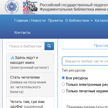
Российский государственный педагоги
Фундаментальная библиотека имени
Главная / Новости
Проекты
О библиотеке
Катало
Контакты
Быстрый доступ
Поиск по каталогам
Простой
Здесь ищут и
находят книги
(электронный каталог)
Тип ресурсов:
Стать читателем
Все ресурсы
(заявка на получение
Только электронные ре
эл. читательского
Только печатные издан
билета)
Читать там, где вам
удобно
(удаленный
Показаны результаты п