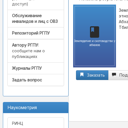
доступ)
Земл
Обслуживание
этно
инвалидов и лиц с ОВЗ
Абха
Тбил
Репозиторий РГПУ
Земледелие и скотоводство у
Автору РГПУ:
абхазов
сообщите нам о
публикациях
Журналы РГПУ
Заказать
Под
Задать вопрос
Наукометрия
РИНЦ