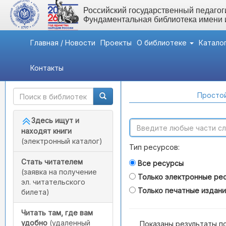
Российский государственный педагоги
Фундаментальная библиотека имени
Главная / Новости
Проекты
О библиотеке
Катало
Контакты
Быстрый доступ
Поиск по каталогам
Простой
Здесь ищут и
находят книги
(электронный каталог)
Тип ресурсов:
Стать читателем
Все ресурсы
(заявка на получение
Только электронные ре
эл. читательского
Только печатные издан
билета)
Читать там, где вам
удобно
(удаленный
Показаны результаты п