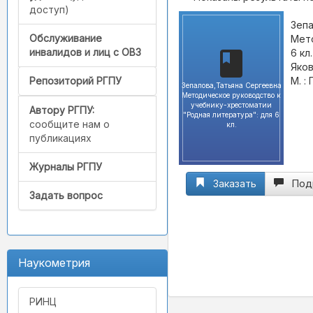
доступ)
Зепа
Обслуживание
Мето
инвалидов и лиц с ОВЗ
6 кл
Яков
М. :
Репозиторий РГПУ
Зепалова,Татьяна Сергеевна
Методическое руководство к
учебнику-хрестоматии
Автору РГПУ:
"Родная литература": для 6
сообщите нам о
кл.
публикациях
Журналы РГПУ
Заказать
Под
Задать вопрос
Наукометрия
РИНЦ