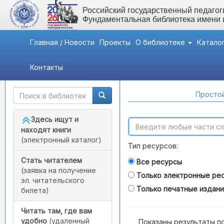
Российский государственный педагоги
Фундаментальная библиотека имени
Главная / Новости
Проекты
О библиотеке
Катало
Контакты
Быстрый доступ
Поиск по каталогам
Простой
Здесь ищут и
находят книги
(электронный каталог)
Тип ресурсов:
Стать читателем
Все ресурсы
(заявка на получение
Только электронные ре
эл. читательского
Только печатные издан
билета)
Читать там, где вам
удобно
(удаленный
Показаны результаты п