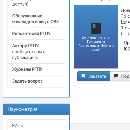
доступ)
Доли
Обслуживание
По с
инвалидов и лиц с ОВЗ
[для
3-е 
Л. :
Репозиторий РГПУ
Долинина, Наталья
Григорьевна
Пр
Автору РГПУ:
По страницам "Войны и
100
мира"
сообщите нам о
публикациях
Журналы РГПУ
Заказать
Под
Задать вопрос
Наукометрия
РИНЦ